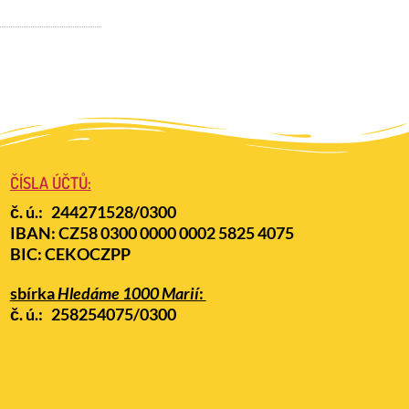
ČÍSLA ÚČTŮ:
č. ú.:
244271528/0300
IBAN: CZ58 0300 0000 0002 5825 4075
BIC: CEKOCZPP
sbírka
Hledáme 1000 Marií
:
č. ú.:
258254075/0300