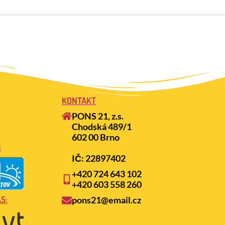
KONTAKT
PONS 21, z.s.
Chodská 489/1
602 00 Brno
:
IČ: 22897402
+420 724 643 102
+420 603 558 260
S:
pons21@email.cz