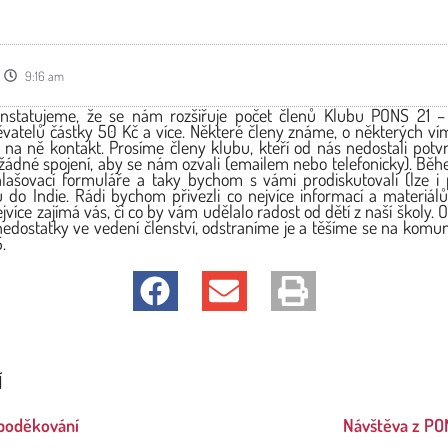
9:16 am
nstatujeme, že se nám rozšiřuje počet členů Klubu PONS 21 – t
ěvatelů částky 50 Kč a více. Některé členy známe, o některých vím
a ně kontakt. Prosíme členy klubu, kteří od nás nedostali potvrz
dné spojení, aby se nám ozvali (emailem nebo telefonicky). Bě
lašovací formuláře a taky bychom s vámi prodiskutovali (lze i 
 do Indie. Rádi bychom přivezli co nejvíce informací a materiá
ejvíce zajímá vás, či co by vám udělalo radost od dětí z naší školy
nedostatky ve vedení členství, odstraníme je a těšíme se na komuni
.
Í
poděkování
Návštěva z PON