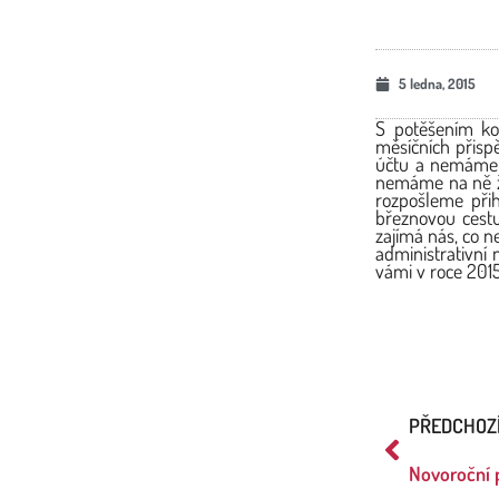
5 ledna, 2015
S potěšením ko
měsíčních přisp
účtu a nemáme n
nemáme na ně žá
rozpošleme přih
březnovou cestu
zajímá nás, co n
administrativní 
vámi v roce 2015
PŘEDCHOZ
Novoroční 