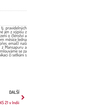
j. pravidelných
e jen z výpisu z
ení o členství a
hem měsíce ledna
přes email) naši
lů z Mansapuru a
. Omlouváme se za
kaci či setkání s
DALŠÍ
S 21 v Indii